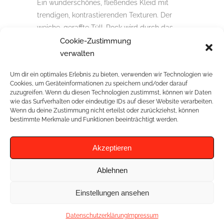
Ein wunderschönes, fließendes Kleid mit
trendigen, kontrastierenden Texturen. Der
weiche, geraffte Tüll-Rock wird durch das
strukturierte Spitzenmieder mit V-Ausschnitt
Cookie-Zustimmung
und einem entzückenden tief
verwalten
ausgeschnittene
Um dir ein optimales Erlebnis zu bieten, verwenden wir Technologien wie
Cookies, um Geräteinformationen zu speichern und/oder darauf
zuzugreifen. Wenn du diesen Technologien zustimmst, können wir Daten
wie das Surfverhalten oder eindeutige IDs auf dieser Website verarbeiten.
Wenn du deine Zustimmung nicht erteilst oder zurückziehst, können
RELATED PROJECTS
bestimmte Merkmale und Funktionen beeinträchtigt werden.
Akzeptieren
Ablehnen
Einstellungen ansehen
Datenschutzerklärung
Impressum