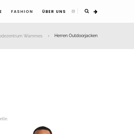
E
FASHION
ÜBER UNS
odezentrum Wammes
Herren Outdoorjacken
elle.