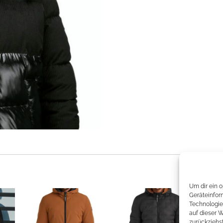
Um dir ein 
Geräteinfor
Technologie
auf dieser 
zurückziehs