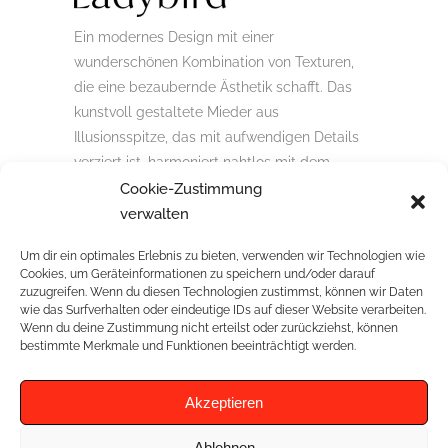
Ein modernes Design mit einer
wunderschönen Kombination von Texturen,
die eine bezaubernde Ästhetik schafft. Das
kunstvoll gestaltete Mieder aus
Illusionsspitze, das mit aufwendigen Details
verziert ist, harmoniert nahtlos mit dem
anmutig fließenden Chiffon-Rock. Ein
Cookie-Zustimmung
perfektes Zusammenspiel von modernem
verwalten
Design und zeitloser Schönheit.
Um dir ein optimales Erlebnis zu bieten, verwenden wir Technologien wie
Cookies, um Geräteinformationen zu speichern und/oder darauf
zuzugreifen. Wenn du diesen Technologien zustimmst, können wir Daten
wie das Surfverhalten oder eindeutige IDs auf dieser Website verarbeiten.
Wenn du deine Zustimmung nicht erteilst oder zurückziehst, können
RELATED PROJECTS
bestimmte Merkmale und Funktionen beeinträchtigt werden.
Akzeptieren
Ablehnen