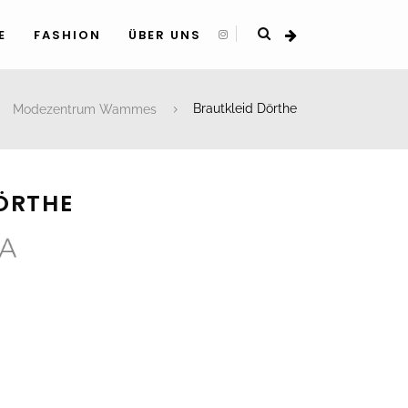
E
FASHION
ÜBER UNS
Modezentrum Wammes
Brautkleid Dörthe
ÖRTHE