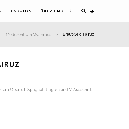
E
FASHION
ÜBER UNS
Modezentrum Wammes
Brautkleid Fairuz
AIRUZ
icktem Oberteil, Spaghettiträgern und V-Ausschnitt