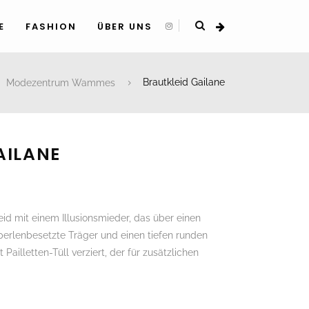
E
FASHION
ÜBER UNS
Modezentrum Wammes
Brautkleid Gailane
AILANE
id mit einem Illusionsmieder, das über einen
 perlenbesetzte Träger und einen tiefen runden
 Pailletten-Tüll verziert, der für zusätzlichen