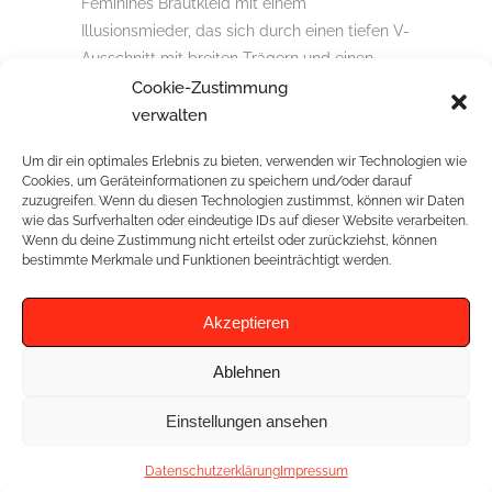
Feminines Brautkleid mit einem
Illusionsmieder, das sich durch einen tiefen V-
Ausschnitt mit breiten Trägern und einen
Rücken mit Tattoo-Effekt auszeichnet. Mit
Cookie-Zustimmung
Spitzenapplikationen am oberen Ende des
verwalten
Rocks.
Um dir ein optimales Erlebnis zu bieten, verwenden wir Technologien wie
Cookies, um Geräteinformationen zu speichern und/oder darauf
zuzugreifen. Wenn du diesen Technologien zustimmst, können wir Daten
wie das Surfverhalten oder eindeutige IDs auf dieser Website verarbeiten.
Wenn du deine Zustimmung nicht erteilst oder zurückziehst, können
RELATED PROJECTS
bestimmte Merkmale und Funktionen beeinträchtigt werden.
Akzeptieren
Ablehnen
Einstellungen ansehen
Datenschutzerklärung
Impressum