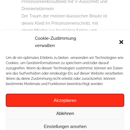
Prinzessinnenbrautkleid mit V-Ausschnitt und
Dreiviertelärmeln
Der Traum der meisten klassischen Bräute ist
dieses Kleid im Prinzessinnenschnitt, mit
einem Mieder aus bestickter Spitze und
dreiviertel Ärmeln, die mit transparentem
Cookie-Zustimmung
Stoff verziert sind. Es hat einen eleganten
verwalten
Knopfverschluss au
Um dir ein optimales Erlebnis zu bieten, verwenden wir Technologien wie
Cookies, um Geräteinformationen zu speichern und/oder darauf
zuzugreifen. Wenn du diesen Technologien zustimmst, können wir Daten
wie das Surfverhalten oder eindeutige IDs auf dieser Website verarbeiten.
Wenn du deine Zustimmung nicht erteilst oder zurückziehst, können
RELATED PROJECTS
bestimmte Merkmale und Funktionen beeinträchtigt werden.
Akzeptieren
Ablehnen
Einstellungen ansehen