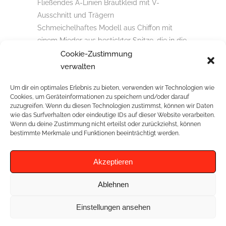
Fließendes A-Linien Brautkleid mit V-
Ausschnitt und Trägern
Schmeichelhaftes Modell aus Chiffon mit
einem Mieder aus bestickter Spitze, die in die
Trägern fließt, und sich auf leicht
Cookie-Zustimmung
transparenten Stoff an der Rückenpartie
verwalten
fortsetzt.
Um dir ein optimales Erlebnis zu bieten, verwenden wir Technologien wie
Cookies, um Geräteinformationen zu speichern und/oder darauf
zuzugreifen. Wenn du diesen Technologien zustimmst, können wir Daten
wie das Surfverhalten oder eindeutige IDs auf dieser Website verarbeiten.
Wenn du deine Zustimmung nicht erteilst oder zurückziehst, können
RELATED PROJECTS
bestimmte Merkmale und Funktionen beeinträchtigt werden.
Akzeptieren
Ablehnen
Einstellungen ansehen