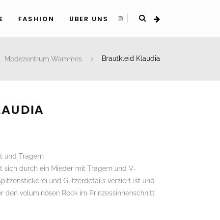
E
FASHION
ÜBER UNS
Modezentrum Wammes
Brautkleid Klaudia
LAUDIA
tt und Trägern
 sich durch ein Mieder mit Trägern und V-
pitzenstickerei und Glitzerdetails verziert ist und
 den voluminösen Rock im Prinzessinnenschnitt