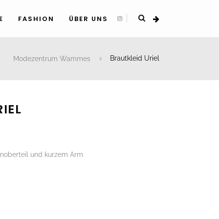
E
FASHION
ÜBER UNS
Modezentrum Wammes
Brautkleid Uriel
IEL
enoberteil und kurzem Arm