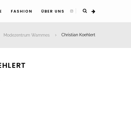
E
FASHION
ÜBER UNS
Modezentrum Wammes
Christian Koehlert
EHLERT