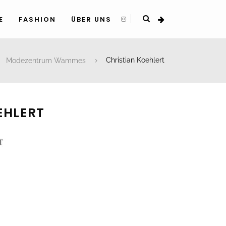
E
FASHION
ÜBER UNS
Modezentrum Wammes
Christian Koehlert
EHLERT