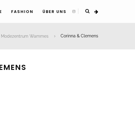
E
FASHION
ÜBER UNS
Modezentrum Wammes
Corinna & Clemens
LEMENS