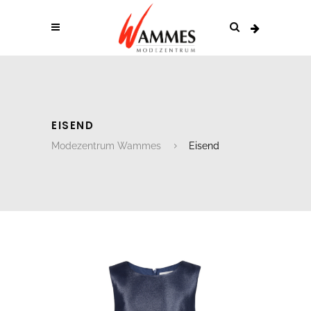
EISEND
Modezentrum Wammes
Eisend