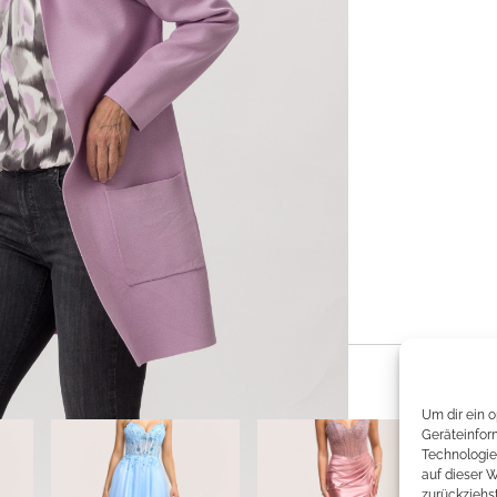
Um dir ein 
Geräteinfor
Technologie
auf dieser 
zurückziehs