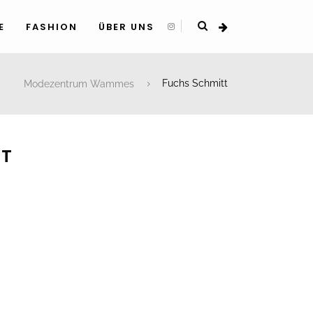
E
FASHION
ÜBER UNS
Modezentrum Wammes
Fuchs Schmitt
TT