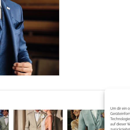
Um dir ein 
Geräteinfor
Technologie
auf dieser 
zurückziehs