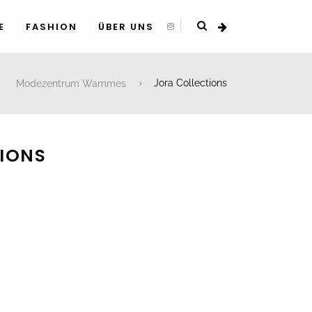
E
FASHION
ÜBER UNS
Modezentrum Wammes
Jora Collections
IONS