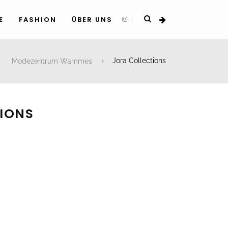
E
FASHION
ÜBER UNS
Modezentrum Wammes
Jora Collections
IONS