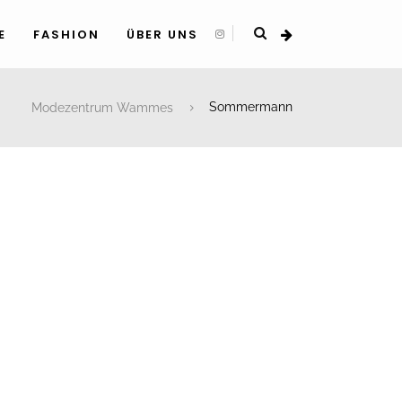
E
FASHION
ÜBER UNS
Modezentrum Wammes
Sommermann
N