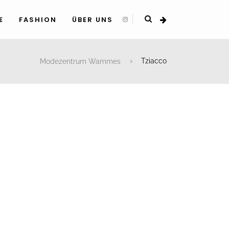
E
FASHION
ÜBER UNS
Modezentrum Wammes
Tziacco