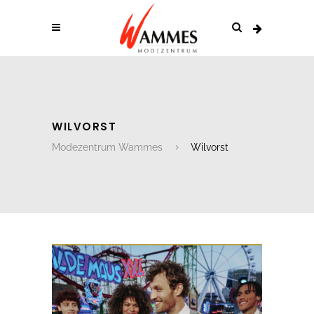
WILVORST
Modezentrum Wammes
Wilvorst