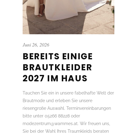
Juni 26, 2026
BEREITS EINIGE
BRAUTKLEIDER
2027 IM HAUS
Tauchen Sie ein in unsere fabelhafte Welt der
Brautmode und erleben Sie unsere
riesengroße Auswahl. Terminvereinbarungen
bitte unter 05266 88228 oder
modezentrum@wammes.at. Wir freuen uns,
Sie bei der Wahl Ihres Traumkleids beraten