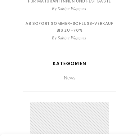
FÜR MATURANTINNEN UND FESTGÄSTE
By
Sabine Wammes
AB SOFORT SOMMER-SCHLUSS-VERKAUF
BIS ZU -70%
By
Sabine Wammes
KATEGORIEN
News