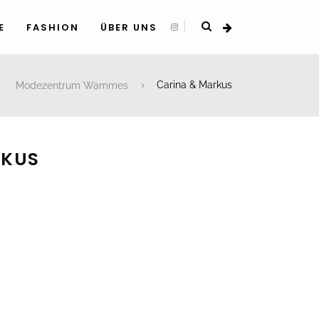
E
FASHION
ÜBER UNS
Modezentrum Wammes
Carina & Markus
RKUS