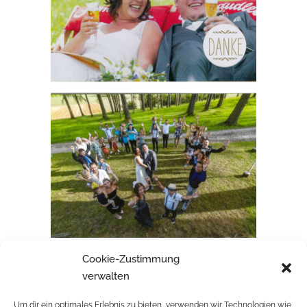
Cookie-Zustimmung
CONNY & MUCH
verwalten
Um dir ein optimales Erlebnis zu bieten, verwenden wir Technologien wie