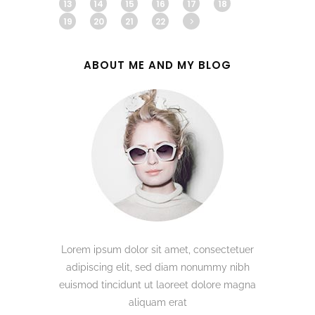
13
14
15
16
17
18
19
20
21
22
ABOUT ME AND MY BLOG
Lorem ipsum dolor sit amet, consectetuer
adipiscing elit, sed diam nonummy nibh
euismod tincidunt ut laoreet dolore magna
aliquam erat