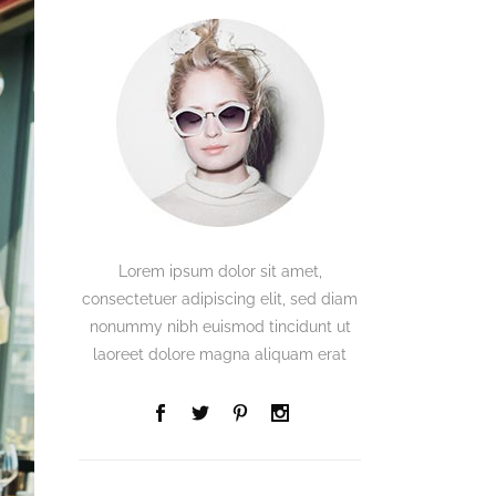
Lorem ipsum dolor sit amet,
consectetuer adipiscing elit, sed diam
nonummy nibh euismod tincidunt ut
laoreet dolore magna aliquam erat