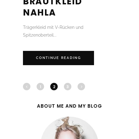
BRAUTKLEID
NAHLA
Trägerkleid mit V-Rücken und
Spitzenoberteil...
CONTINUE READING
1
2
3
ABOUT ME AND MY BLOG